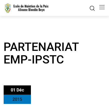
Skip
to
content
PARTENARIAT
EMP-IPSTC
01 Déc
2015