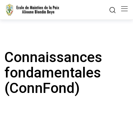
Skip
to
content
Connaissances
fondamentales
(ConnFond)