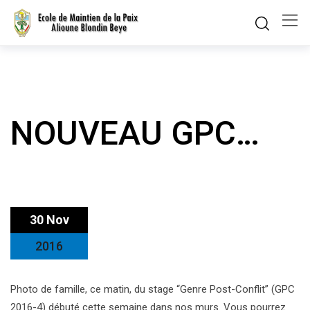
Skip
to
content
NOUVEAU GPC…
30 Nov
2016
Photo de famille, ce matin, du stage “Genre Post-Conflit” (GPC
2016-4) débuté cette semaine dans nos murs. Vous pourrez