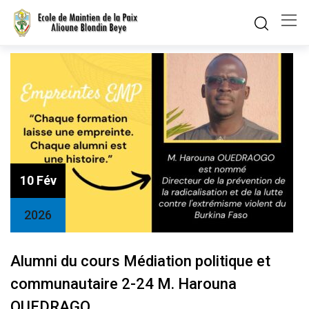
Skip
to
content
10 Fév
2026
Alumni du cours Médiation politique et
communautaire 2-24 M. Harouna
OUEDRAGO