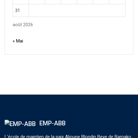
31
août 2026
« Mai
EMP-ABB
L'école de maintien de la paix Alioune Blondin Beye de Bamako