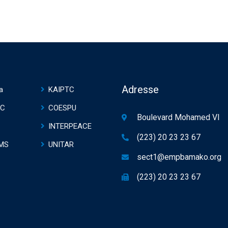
Adresse
a
KAIPTC
TC
COESPU
Boulevard Mohamed VI
INTERPEACE
(223) 20 23 23 67
MS
UNITAR
sect1@empbamako.org
(223) 20 23 23 67