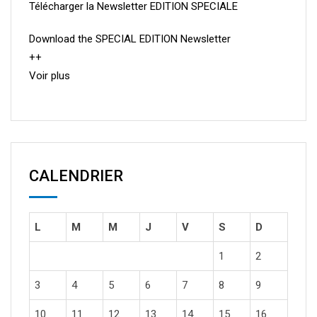
Télécharger la Newsletter EDITION SPECIALE
Download the SPECIAL EDITION Newsletter
++
Voir plus
CALENDRIER
L
M
M
J
V
S
D
1
2
3
4
5
6
7
8
9
10
11
12
13
14
15
16