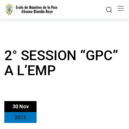
Skip
to
content
2° SESSION “GPC”
A L’EMP
30 Nov
2015