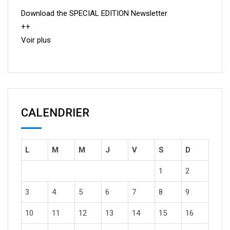
Download the SPECIAL EDITION Newsletter
++
Voir plus
CALENDRIER
L
M
M
J
V
S
D
1
2
3
4
5
6
7
8
9
10
11
12
13
14
15
16